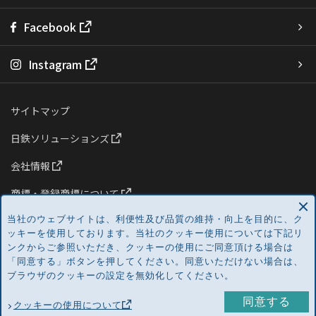
Facebook
Instagram
サイトマップ
日鉄ソリューションズ
会社情報
商標・登録商標について
当社のウェブサイトは、利便性及び品質の維持・向上を目的に、ク
プライバシーポリシー
ッキーを使用しております。当社のクッキー使用については下記リ
クッキーの使用について
ンクからご参照いただき、クッキーの使用にご同意頂ける場合は
「同意する」ボタンを押してください。同意いただけない場合は、
ブラウザのクッキーの設定を無効化してください。
同意する
Copyright ©
2026 NS Solutions Corporation. All Rights Reserved.
クッキーの使用について