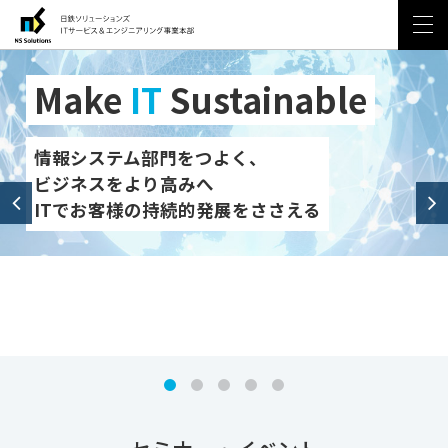
ソリューション・サービス
Make
IT
Sustainable
仮想デスクトップサービス
デジタル戦略のディレクションを担う
お客様の
エムキューブダース
プロフェッショナルサービス
クラウド・ハーバー
セミナー・イベント
クラウドジャーニーとともに
選ばれ続ける、わけがある
ビジネス成長をともに歩む
情報システム部門をつよく、
クラウドをビジネス成長の
事例
ビジネスをより高みへ
いつでも、どこでも、どんな仕事も、
デジタル戦略立案からシステム実装までを
ITでお客様の持続的発展をささえる
AWSの設計・導入から運用、
力に変える
どんなデバイスからでも。
一環して伴走支援
クラウド活用、
CCoE支援までNSSOLが
ブログ
ワンストップでサポートいたします
M³DaaS
xSource
全社で統制のとれたモダンな環境を素早く実現
パブリッククラウド（AWS）
CloudHarbor
お問い合わせ
サイトマップ
日鉄ソリューションズ