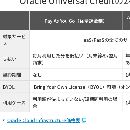
Oracle Universal Cre
A
Pay As You Go（従量課金制）
対象サービ
IaaS/PaaSの全て
ス
毎月利用した分を後払い（月末締め/翌月
年
支払い
請求）
あ
契約期間
なし
1
BYOL
Bring Your Own License（BYOL
利用額が決まっていない/短期間利用の場
利用ケース
1
合
Oracle Cloud Infrastructure価格表