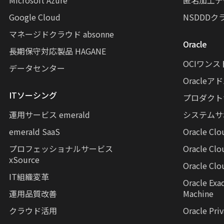
Microsoft Azure
匿名加工デー
Google Cloud
NSDDDクラウ
マネージドクラウド absonne
Oracle
長期保守対応製品 HAGANE
OCIワン
データセンター
Oracle
ITソーシング
プロダクト
運用サービス emerald
システムサ
emerald SaaS
Oracle Cl
プロフェッショナルサービス
Oracle Clo
xSource
Oracle Cl
IT組織変革
Oracle Exa
運用品質改善
Machine
クラウド活用
Oracle Pri