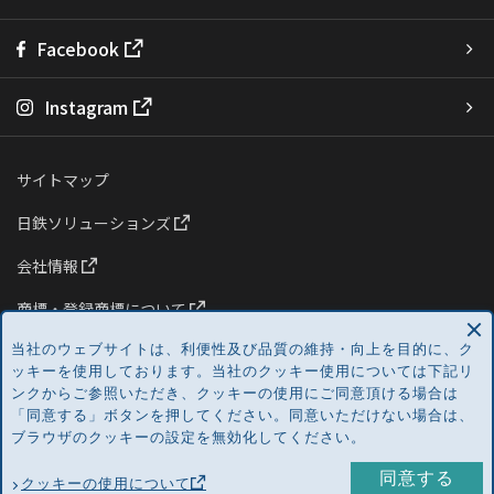
Facebook
Instagram
サイトマップ
日鉄ソリューションズ
会社情報
商標・登録商標について
プライバシーポリシー
当社のウェブサイトは、利便性及び品質の維持・向上を目的に、ク
ッキーを使用しております。当社のクッキー使用については下記リ
クッキーの使用について
ンクからご参照いただき、クッキーの使用にご同意頂ける場合は
「同意する」ボタンを押してください。同意いただけない場合は、
ブラウザのクッキーの設定を無効化してください。
Copyright ©
2026 NS Solutions Corporation. All Rights Reserved.
同意する
クッキーの使用について