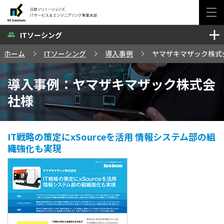
ITソーシング
ソリューション・サービス
ホーム
ITソーシング
導入事例
ヤマザキマザック株式
セミナー・イベント
導入事例：ヤマザキマザック株式会
事例
社様
ブログ
IT戦略の策定にxSourceを活用
情報システム部の組
織強化も実現
お問い合わせ
サイトマップ
日鉄ソリューションズ