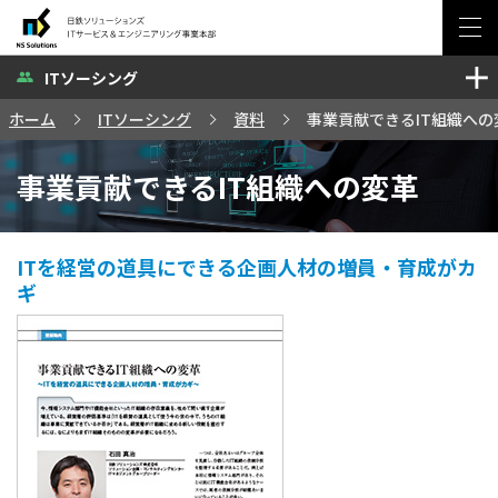
ITソーシング
ソリューション・サービス
ホーム
ITソーシング
資料
事業貢献できるIT組織への
セミナー・イベント
事業貢献できるIT組織への変革
事例
ブログ
ITを経営の道具にできる企画人材の増員・育成がカ
ギ
お問い合わせ
サイトマップ
日鉄ソリューションズ