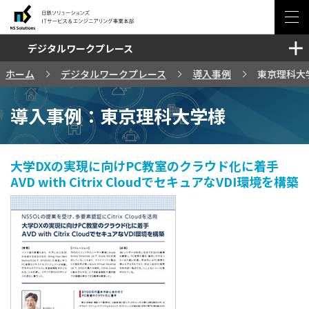
デジタルワークプレース
ソリューション・サービス
ホーム
デジタルワークプレース
導入事例
東京理科大
セミナー・イベント
導入事例：東京理科大学様
事例
ブログ
大学DXの実現に向けPC教室のクラウド化に着手
AVD with Citrix CloudでセキュアなVDI環境を構築
お問い合わせ
サイトマップ
日鉄ソリューションズ