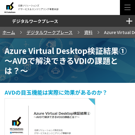
デジタルワークプレース
ソリューション・サービス
ホーム
デジタルワークプレース
資料
Azure Virt
セミナー・イベント
Azure Virtual Desktop検証結果①
事例
～AVDで解決できるVDIの課題と
は？～
ブログ
AVDの目玉機能は実際に効果があるのか？
お問い合わせ
サイトマップ
日鉄ソリューションズ