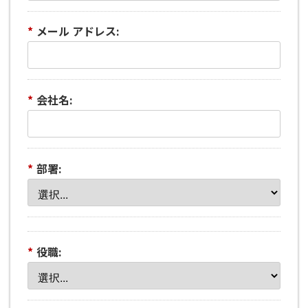
*
メール アドレス:
*
会社名:
*
部署:
*
役職: